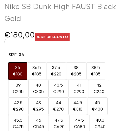
Nike SB Dunk High FAUST Black
Gold
Preço
€180,00
% DE DESCONTO
de
PREÇO
POR
/
UNITÁRIO
promoção
SIZE:
36
36
36.5
37.5
38
38.5
€180
€185
€220
€205
€185
39
40
40.5
41
42
€205
€305
€290
€290
€240
42.5
43
44
44.5
45
€290
€295
€270
€310
€400
45.5
46
47.5
49.5
48.5
€475
€545
€690
€680
€940