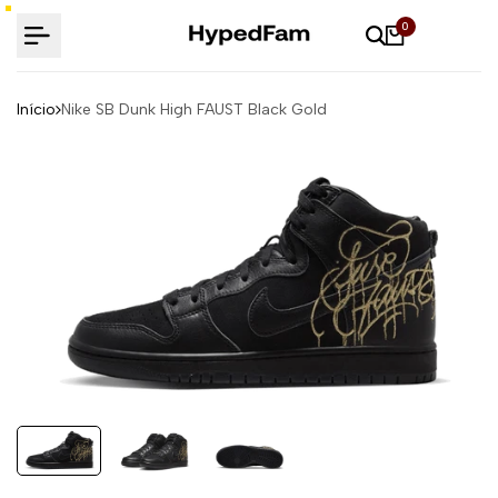
Ir
0
para
o
conteúdo
Início
Nike SB Dunk High FAUST Black Gold