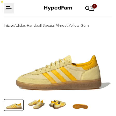
Ir
0
para
o
conteúdo
Início
Adidas Handball Spezial Almost Yellow Gum