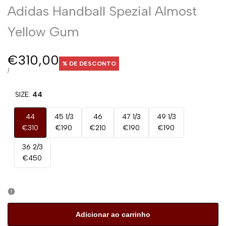
Adidas Handball Spezial Almost
Yellow Gum
Preço
€310,00
% DE DESCONTO
de
PREÇO
POR
/
UNITÁRIO
promoção
SIZE:
44
44
45 1/3
46
47 1/3
49 1/3
€310
€190
€210
€190
€190
36 2/3
€450
Adicionar ao carrinho